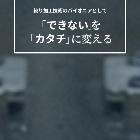
絞り加工技術のパイオニアとして
「
できない
」
を
「
カタチ
」
に変える