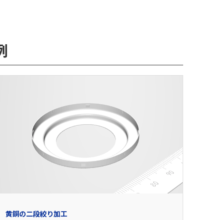
例
黄銅の二段絞り加工