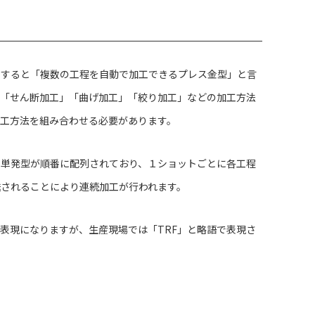
は
明すると「複数の工程を自動で加工できるプレス金型」と言
、「せん断加工」「曲げ加工」「絞り加工」などの加工方法
加工方法を組み合わせる必要があります。
の単発型が順番に配列されており、１ショットごとに各工程
送されることにより連続加工が行われます。
」という表現になりますが、生産現場では「TRF」と略語で表現さ