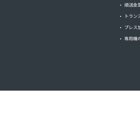
順送金
トラン
プレス
専用機