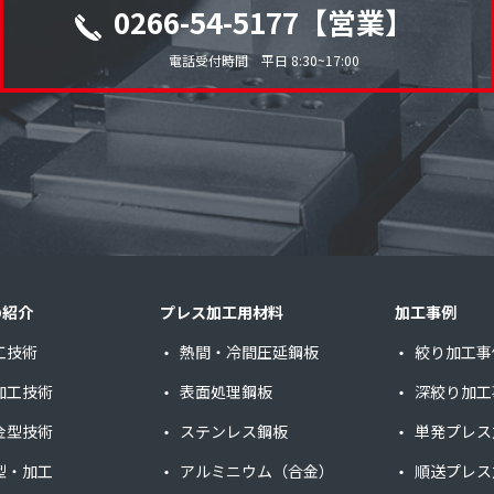
0266-54-5177【営業】
電話受付時間 平日 8:30~17:00
の紹介
プレス加工用材料
加工事例
工技術
熱間・冷間圧延鋼板
絞り加工事
加工技術
表面処理鋼板
深絞り加工
金型技術
ステンレス鋼板
単発プレス
型・加工
アルミニウム（合金）
順送プレス