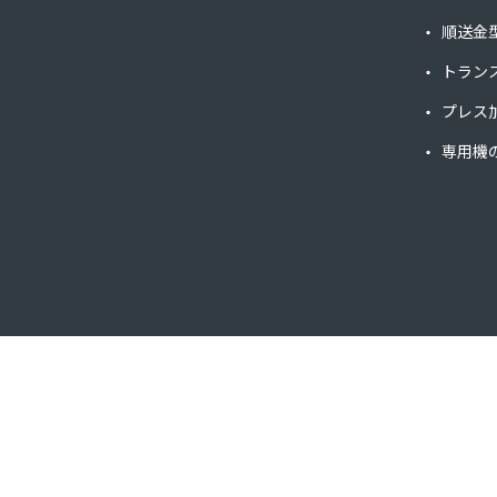
順送金
トラン
プレス
専用機