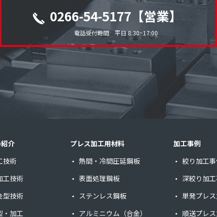
0266-54-5177【営業】
電話受付時間 平日 8:30~17:00
の紹介
プレス加工用材料
加工事例
工技術
熱間・冷間圧延鋼板
絞り加工事
加工技術
表面処理鋼板
深絞り加工
金型技術
ステンレス鋼板
単発プレス
型・加工
アルミニウム（合金）
順送プレス