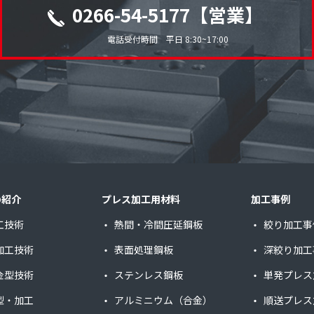
0266-54-5177【営業】
電話受付時間 平日 8:30~17:00
の紹介
プレス加工用材料
加工事例
工技術
熱間・冷間圧延鋼板
絞り加工事
加工技術
表面処理鋼板
深絞り加工
金型技術
ステンレス鋼板
単発プレス
型・加工
アルミニウム（合金）
順送プレス