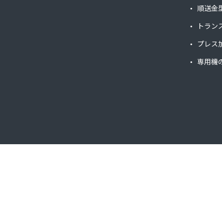
順送金
トラン
プレス
専用機